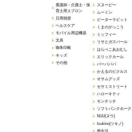
看護師・介護士・保
スヌーピー
育士用エプロン
ムーミン
日用雑貨
ピーターラビット
ヘルスケア
くまのがっこう
モバイル周辺機器
ミッフィー
文具
リサとガスパール
御朱印帳
はらぺこあおむし
キッズ
エリックカール
その他
バーバパパ
かえるのピクルス
オサムグッズ
セサミストリート
ハローキティ
モンチッチ
ソフトバンクホーク
NUU(ヌウ)
tsukino(ツキノ)
暦生活