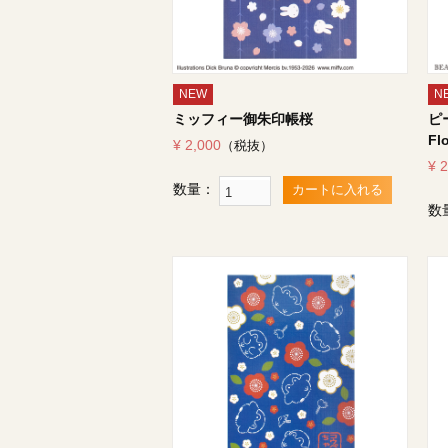
NEW
N
ミッフィー御朱印帳桜
ピ
Fl
¥ 2,000
（税抜）
¥ 
数量：
カートに入れる
数