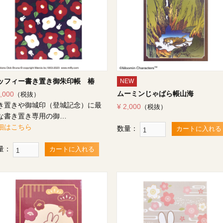
ッフィー書き置き御朱印帳 椿
NEW
ムーミンじゃばら帳山海
2,000
（税抜）
き置きや御城印（登城記念）に最
¥ 2,000
（税抜）
な書き置き専用の御…
細はこちら
数量：
カートに入れる
量：
カートに入れる