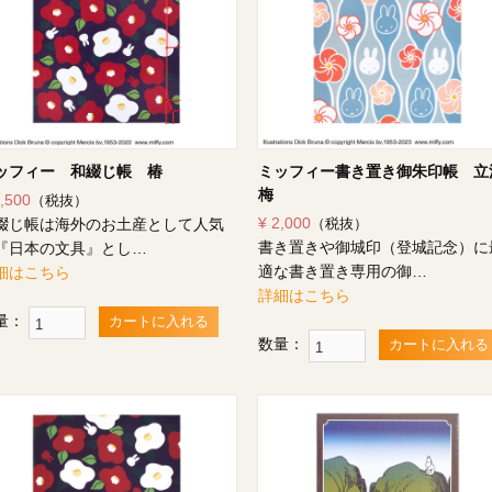
ッフィー 和綴じ帳 椿
ミッフィー書き置き御朱印帳 立
梅
1,500
（税抜）
¥ 2,000
綴じ帳は海外のお土産として人気
（税抜）
書き置きや御城印（登城記念）に
『日本の文具』とし…
適な書き置き専用の御…
細はこちら
詳細はこちら
量：
カートに入れる
数量：
カートに入れる