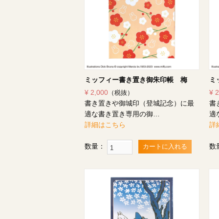
ミッフィー書き置き御朱印帳 梅
ミ
¥ 2,000
¥ 
（税抜）
書き置きや御城印（登城記念）に最
書
適な書き置き専用の御…
適
詳細はこちら
詳
数量：
数
カートに入れる