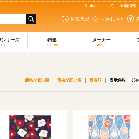
K-styleについて
|
新着情報
閲覧履歴
お気に入り
/シリーズ
特集
メーカー
TER
FEATURE
MAKER
価格が低い順
｜
価格が高い順
｜
新着順
｜
表示件数