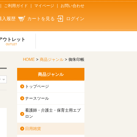
|
ご利用ガイド
|
マイページ
|
お問い合わせ
購入履歴
カートを見る
ログイン
アウトレット
OUTLET
HOME
>
商品ジャンル
> 御朱印帳
商品ジャンル
トップページ
ナースツール
看護師・介護士・保育士用エプ
ロン
日用雑貨