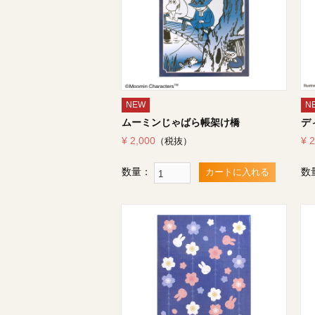
NEW
N
ムーミンじゃばら帳架け橋
デ
¥ 2,000
¥ 
（税抜）
数量：
数
カートに入れる