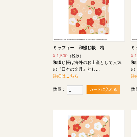
ミッフィー 和綴じ帳 梅
ミ
¥ 1,500
¥ 
（税抜）
和綴じ帳は海外のお土産として人気
和
の『日本の文具』とし…
の
詳細はこちら
詳
数量：
数
カートに入れる