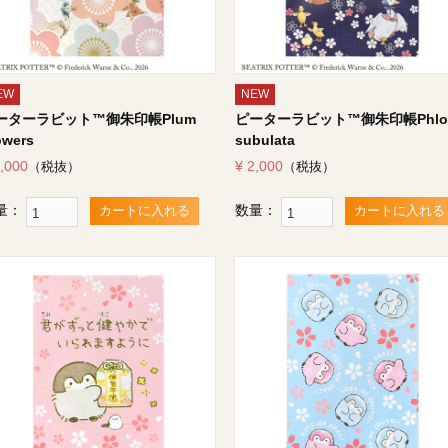
EW
NEW
ーターラビット™御朱印帳Plum
ピーターラビット™御朱印帳Phlo
owers
subulata
2,000
¥ 2,000
（税抜）
（税抜）
量：
数量：
カートに入れる
カートに入れる