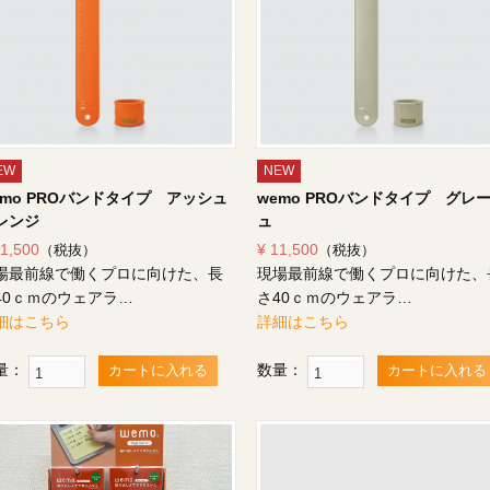
EW
NEW
emo PROバンドタイプ アッシュ
wemo PROバンドタイプ グレ
レンジ
ュ
11,500
¥ 11,500
（税抜）
（税抜）
場最前線で働くプロに向けた、長
現場最前線で働くプロに向けた、
40ｃｍのウェアラ…
さ40ｃｍのウェアラ…
細はこちら
詳細はこちら
量：
数量：
カートに入れる
カートに入れる