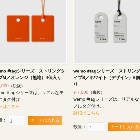
emo #tagシリーズ ストリングタ
wemo #tagシリーズ ストリン
プM／オレンジ（無地）4個入り
イプS／ホワイト（デザイン）6
り
7,000
（税抜）
¥ 7,500
emo #tagシリーズは、リアルなモ
（税抜）
wemo #tagシリーズは、リアル
にタグ付け…
ノにタグ付け…
細はこちら
詳細はこちら
量：
カートに入れる
数量：
カートに入れる