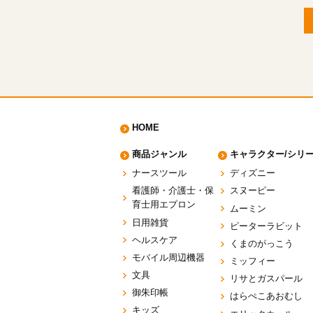
HOME
商品ジャンル
キャラクター/シリ
ナースツール
ディズニー
看護師・介護士・保
スヌーピー
育士用エプロン
ムーミン
日用雑貨
ピーターラビット
ヘルスケア
くまのがっこう
モバイル周辺機器
ミッフィー
文具
リサとガスパール
御朱印帳
はらぺこあおむし
キッズ