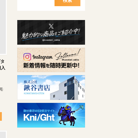
検索
グタ
個入
なモ