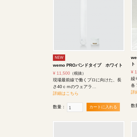
w
NEW
ト
wemo PROバンドタイプ ホワイト
¥ 
¥ 11,500
（税抜）
繰
現場最前線で働くプロに向けた、長
各
さ40ｃｍのウェアラ…
詳
詳細はこちら
数
数量：
カートに入れる