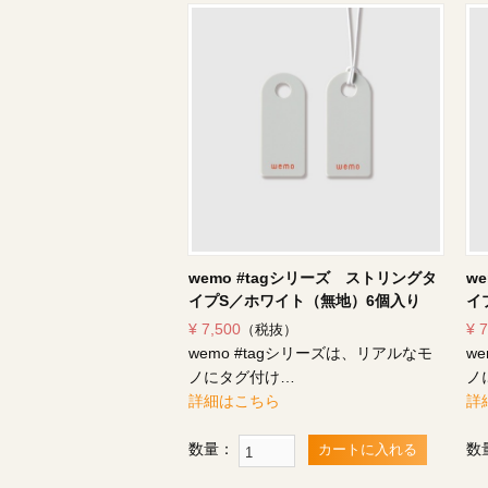
wemo #tagシリーズ ストリングタ
w
イプS／ホワイト（無地）6個入り
イ
¥ 7,500
¥ 
（税抜）
wemo #tagシリーズは、リアルなモ
w
ノにタグ付け…
ノ
詳細はこちら
詳
数量：
数
カートに入れる