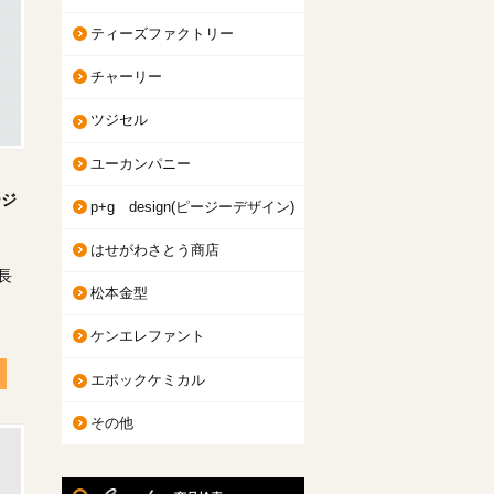
ティーズファクトリー
チャーリー
ツジセル
ユーカンパニー
ージ
p+g design(ピージーデザイン)
はせがわさとう商店
長
松本金型
ケンエレファント
エポックケミカル
その他