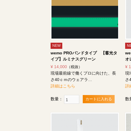
NEW
N
wemo PROバンドタイプ 【蓄光タ
w
イプ】ルミナスグリーン
オ
¥ 14,000
¥ 
（税抜）
現場最前線で働くプロに向けた、長
現
さ40ｃｍのウェアラ…
さ
詳細はこちら
詳
数量：
数
カートに入れる