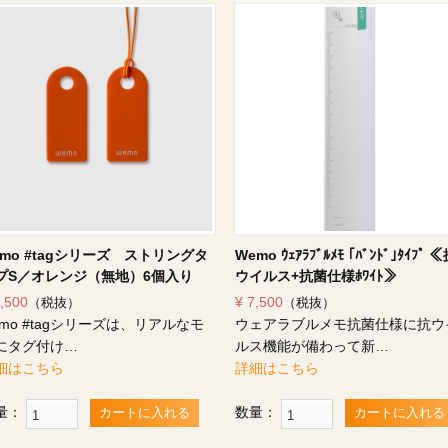
emo #tagシリーズ ストリングタ
Wemo ｳｪｱﾗﾌﾞﾙﾒﾓ ｢ﾊﾞﾝﾄﾞ｣ﾀｲﾌﾟ 
プS／オレンジ（無地）6個入り
ウイルス+抗菌仕様ﾎﾜｲﾄ≫
7,500
¥ 7,500
（税抜）
（税抜）
emo #tagシリーズは、リアルなモ
ウェアラブルメモ抗菌仕様に抗ウ
にタグ付け…
ルス機能が備わって新…
細はこちら
詳細はこちら
量：
数量：
カートに入れる
カートに入れる