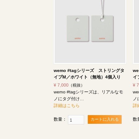
wemo #tagシリーズ ストリングタ
w
イプM／ホワイト（無地）4個入り
イ
¥ 7,000
¥ 
（税抜）
wemo #tagシリーズは、リアルなモ
w
ノにタグ付け…
ノ
詳細はこちら
詳
数量：
数
カートに入れる