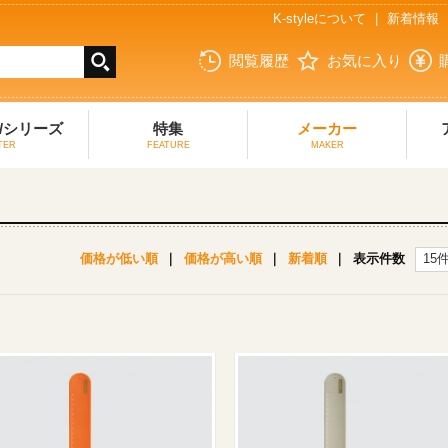
K-styleについて
|
新着情報
閲覧履歴
お気に入り
/シリーズ
特集
メーカー
TER
FEATURE
MAKER
価格が低い順
｜
価格が高い順
｜
新着順
｜
表示件数