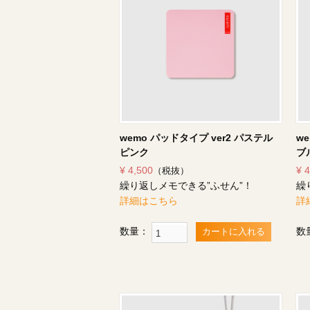
wemo パッドタイプ ver2 パステル
w
ピンク
ブ
¥ 4,500
¥ 
（税抜）
繰り返しメモできる”ふせん”！
繰
詳細はこちら
詳
数量：
数
カートに入れる