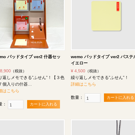
emo パッドタイプ ver2 什器セッ
wemo パッドタイプ ver2 パステ
イエロー
18,900
¥ 4,500
（税抜）
（税抜）
り返しメモできる”ふせん”！【３色
繰り返しメモできる”ふせん”！
７個入りの什器…
詳細はこちら
細はこちら
数量：
カートに入れる
量：
カートに入れる