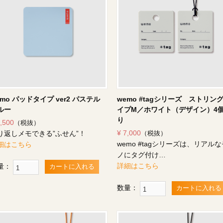
emo パッドタイプ ver2 パステル
wemo #tagシリーズ ストリン
ルー
イプM／ホワイト（デザイン）4
り
4,500
（税抜）
¥ 7,000
り返しメモできる”ふせん”！
（税抜）
wemo #tagシリーズは、リアル
細はこちら
ノにタグ付け…
詳細はこちら
量：
カートに入れる
数量：
カートに入れる