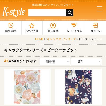
鍬谷雑貨のオンラインご注文サイト
tog
nav
閲覧履歴
お気に入り
購入履歴
カートを見る
ログイン
HOME
>
キャラクター/シリーズ
> ピーターラビット
キャラクター/シリーズ > ピーターラビット
43
件の商品がございます