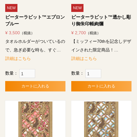
NEW
NEW
ピーターラビット™エプロン
ピーターラビット™透かし彫
ブルー
り御朱印帳絢爛
¥ 3,500
¥ 2,700
（税抜）
（税抜）
タオルホルダーがついているの
【ミッフィー70thを記念しデザ
で、急ぎ必要な時も、すぐ…
インされた限定商品！…
詳細はこちら
詳細はこちら
数量：
数量：
カートに入れる
カートに入れる