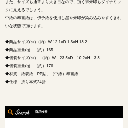
また、サイズも通常より大き目なので、頂く御朱印もダイナミッ
クに見えるでしょう。
中紙の奉書紙は、伊予紙を使用し墨や朱印が染み込みやすくきれ
いな状態で頂けます。
◆商品サイズ(㎝)（約）W 12.1×D 1.3×H 18.2
◆商品重量(g) （約）165
◆個装サイズ(㎝) （約）W 23.5×D 10.2×H 3.3
◆個装重量(g) （約）176
◆材質 紙表紙 PP貼、（中紙）奉書紙
◆仕様 折り本式24折
－ 商品検索 －