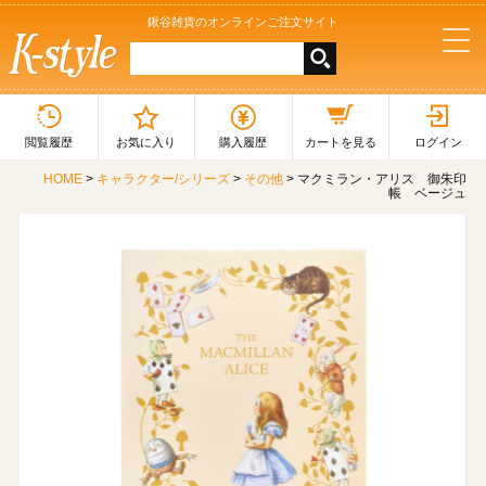
鍬谷雑貨のオンラインご注文サイト
tog
nav
閲覧履歴
お気に入り
購入履歴
カートを見る
ログイン
HOME
>
キャラクター/シリーズ
>
その他
> マクミラン・アリス 御朱印
帳 ベージュ